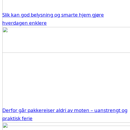
Slik kan god belysning og smarte hjem gjøre
hverdagen enklere
Derfor går pakkereiser aldri av moten – uanstrengt og
praktisk ferie