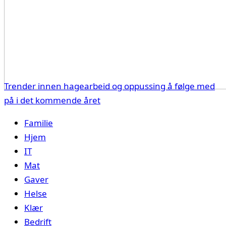
Trender innen hagearbeid og oppussing å følge med
på i det kommende året
Familie
Hjem
IT
Mat
Gaver
Helse
Klær
Bedrift