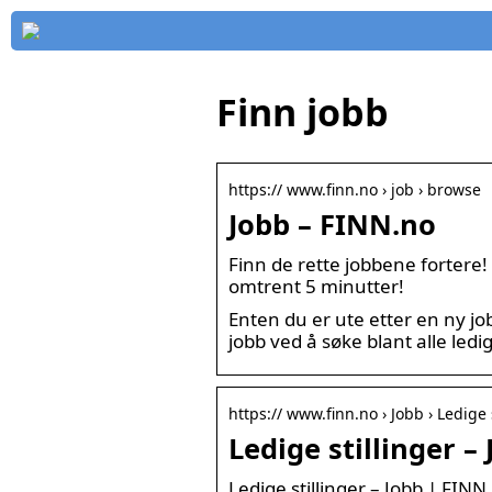
Finn jobb
https:// www.finn.no › job › browse
Jobb – FINN.no
Finn de rette jobbene fortere! 
omtrent 5 minutter!
Enten du er ute etter en ny job
jobb ved å søke blant alle ledig
https:// www.finn.no › Jobb › Ledige 
Ledige stillinger –
Ledige stillinger – Jobb | FINN