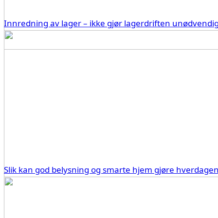
Innredning av lager – ikke gjør lagerdriften unødvendi
Slik kan god belysning og smarte hjem gjøre hverdage