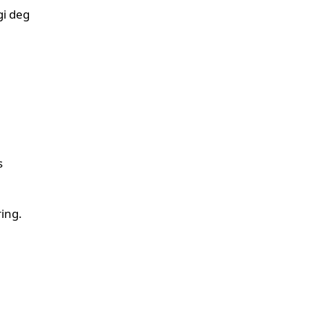
gi deg
s
ing.