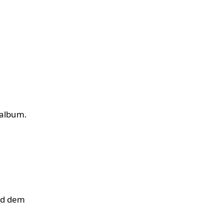
oalbum.
end dem