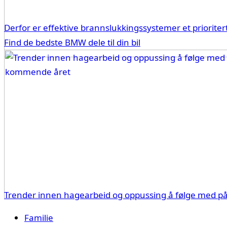
Derfor er effektive brannslukkingssystemer et priorit
Find de bedste BMW dele til din bil
Trender innen hagearbeid og oppussing å følge med p
Familie