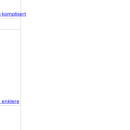
g komplisert
n enklere