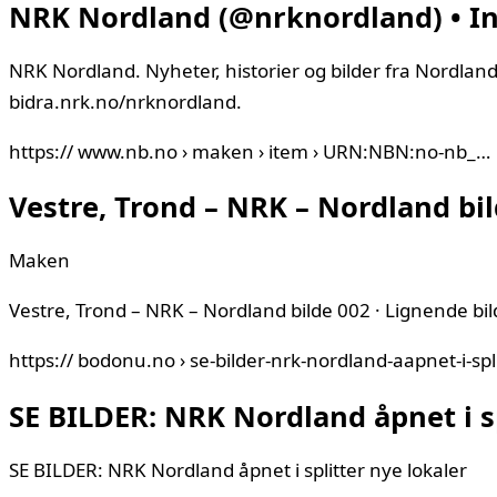
NRK Nordland (@nrknordland) • I
NRK Nordland. Nyheter, historier og bilder fra Nordland
bidra.nrk.no/nrknordland.
https:// www.nb.no › maken › item › URN:NBN:no-nb_…
Vestre, Trond – NRK – Nordland bil
Maken
Vestre, Trond – NRK – Nordland bilde 002 · Lignende bilde
https:// bodonu.no › se-bilder-nrk-nordland-aapnet-i-sp
SE BILDER: NRK Nordland åpnet i s
SE BILDER: NRK Nordland åpnet i splitter nye lokaler