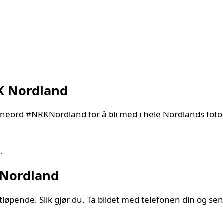
RK Nordland
mneord #NRKNordland for å bli med i hele Nordlands fot
…
 Nordland
rtløpende. Slik gjør du. Ta bildet med telefonen din og s