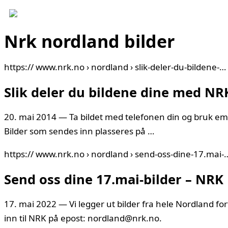
Nrk nordland bilder
https:// www.nrk.no › nordland › slik-deler-du-bildene-…
Slik deler du bildene dine med N
20. mai 2014 — Ta bildet med telefonen din og bruk e
Bilder som sendes inn plasseres på …
https:// www.nrk.no › nordland › send-oss-dine-17.mai-
Send oss dine 17.mai-bilder – NRK
17. mai 2022 — Vi legger ut bilder fra hele Nordland fo
inn til NRK på epost: nordland@nrk.no.