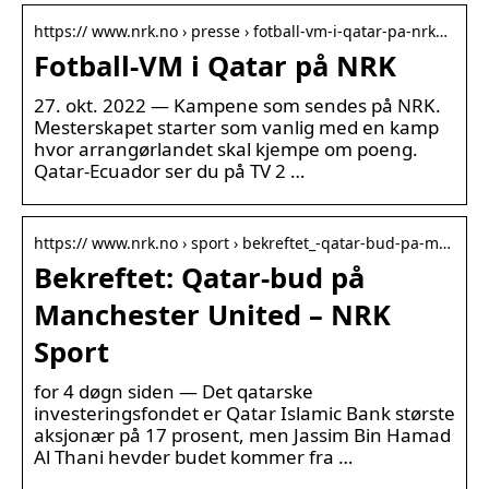
https:// www.nrk.no › presse › fotball-vm-i-qatar-pa-nrk…
Fotball-VM i Qatar på NRK
27. okt. 2022 — Kampene som sendes på NRK.
Mesterskapet starter som vanlig med en kamp
hvor arrangørlandet skal kjempe om poeng.
Qatar-Ecuador ser du på TV 2 …
https:// www.nrk.no › sport › bekreftet_-qatar-bud-pa-m…
Bekreftet: Qatar-bud på
Manchester United – NRK
Sport
for 4 døgn siden — Det qatarske
investeringsfondet er Qatar Islamic Bank største
aksjonær på 17 prosent, men Jassim Bin Hamad
Al Thani hevder budet kommer fra …