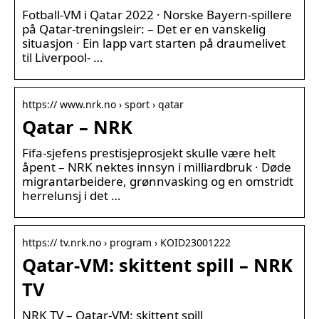
Fotball-VM i Qatar 2022 · Norske Bayern-spillere
på Qatar-treningsleir: – Det er en vanskelig
situasjon · Ein lapp vart starten på draumelivet
til Liverpool- …
https:// www.nrk.no › sport › qatar
Qatar – NRK
Fifa-sjefens prestisjeprosjekt skulle være helt
åpent – NRK nektes innsyn i milliardbruk · Døde
migrantarbeidere, grønnvasking og en omstridt
herrelunsj i det …
https:// tv.nrk.no › program › KOID23001222
Qatar-VM: skittent spill – NRK
TV
NRK TV – Qatar-VM: skittent spill