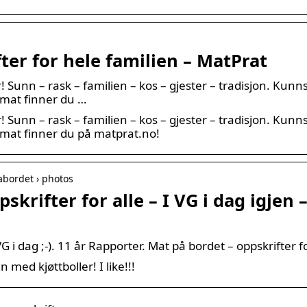
ter for hele familien – MatPrat
r! Sunn – rask – familien – kos – gjester – tradisjon. Kun
 mat finner du …
r! Sunn – rask – familien – kos – gjester – tradisjon. Kun
v mat finner du på matprat.no!
abordet › photos
skrifter for alle – I VG i dag igjen
G i dag ;-). 11 år Rapporter. Mat på bordet – oppskrifter for
 med kjøttboller! I like!!!