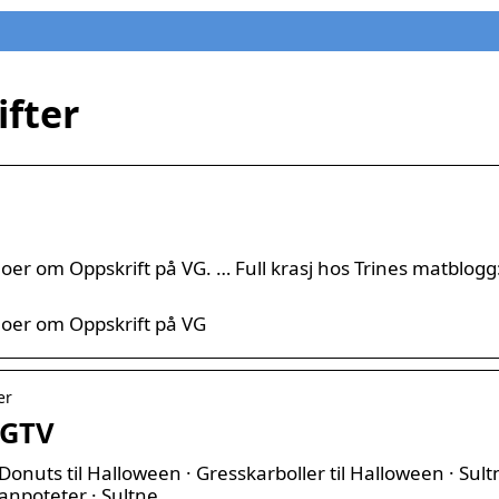
fter
deoer om Oppskrift på VG. … Full krasj hos Trines matblogg
deoer om Oppskrift på VG
er
VGTV
 Donuts til Halloween · Gresskarboller til Halloween · Sul
anpoteter · Sultne …