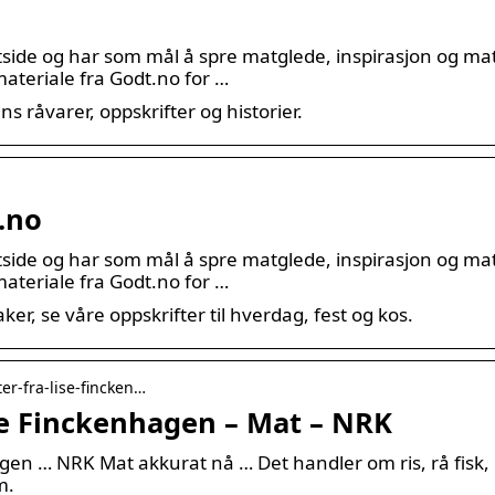
tside og har som mål å spre matglede, inspirasjon og m
materiale fra Godt.no for …
s råvarer, oppskrifter og historier.
.no
tside og har som mål å spre matglede, inspirasjon og m
materiale fra Godt.no for …
ker, se våre oppskrifter til hverdag, fest og kos.
ter-fra-lise-fincken…
se Finckenhagen – Mat – NRK
agen … NRK Mat akkurat nå … Det handler om ris, rå fisk,
m.