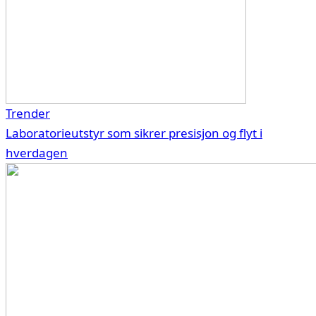
Trender
Laboratorieutstyr som sikrer presisjon og flyt i
hverdagen