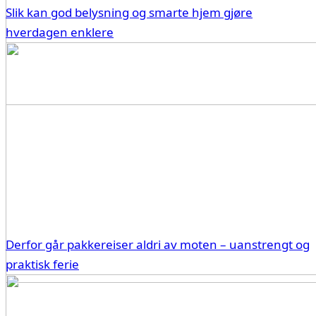
Slik kan god belysning og smarte hjem gjøre
hverdagen enklere
Derfor går pakkereiser aldri av moten – uanstrengt og
praktisk ferie