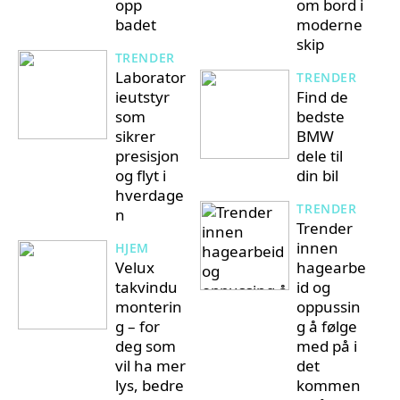
opp
om bord i
badet
moderne
skip
TRENDER
Laborator
TRENDER
ieutstyr
Find de
som
bedste
sikrer
BMW
presisjon
dele til
og flyt i
din bil
hverdage
TRENDER
n
Trender
innen
HJEM
Velux
hagearbe
takvindu
id og
monterin
oppussin
g – for
g å følge
deg som
med på i
vil ha mer
det
lys, bedre
kommen