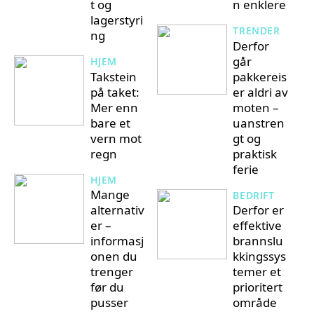
t og
n enklere
lagerstyri
TRENDER
ng
Derfor
går
HJEM
Takstein
pakkereis
på taket:
er aldri av
Mer enn
moten –
bare et
uanstren
vern mot
gt og
regn
praktisk
ferie
HJEM
Mange
BEDRIFT
alternativ
Derfor er
er –
effektive
informasj
brannslu
onen du
kkingssys
trenger
temer et
før du
prioritert
pusser
område