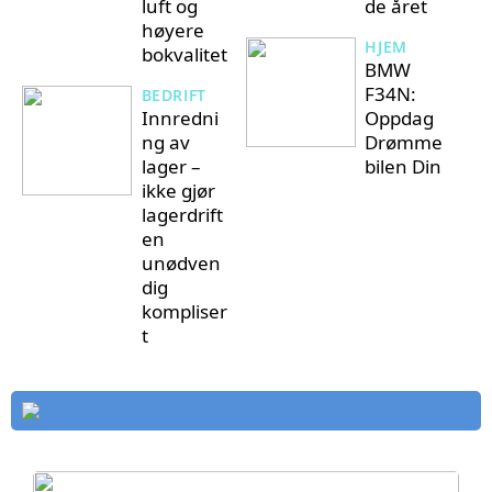
luft og
de året
høyere
HJEM
bokvalitet
BMW
F34N:
BEDRIFT
Innredni
Oppdag
ng av
Drømme
lager –
bilen Din
ikke gjør
lagerdrift
en
unødven
dig
kompliser
t