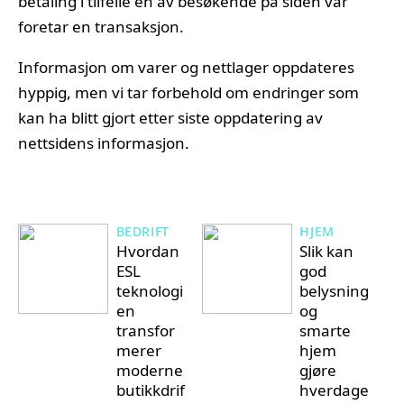
betaling i tilfelle en av besøkende på siden vår
foretar en transaksjon.
Informasjon om varer og nettlager oppdateres
hyppig, men vi tar forbehold om endringer som
kan ha blitt gjort etter siste oppdatering av
nettsidens informasjon.
BEDRIFT
HJEM
Hvordan
Slik kan
ESL
god
teknologi
belysning
en
og
transfor
smarte
merer
hjem
moderne
gjøre
butikkdrif
hverdage