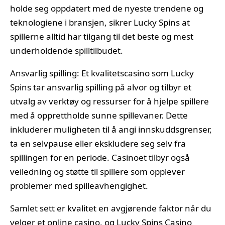
holde seg oppdatert med de nyeste trendene og
teknologiene i bransjen, sikrer Lucky Spins at
spillerne alltid har tilgang til det beste og mest
underholdende spilltilbudet.
Ansvarlig spilling: Et kvalitetscasino som Lucky
Spins tar ansvarlig spilling på alvor og tilbyr et
utvalg av verktøy og ressurser for å hjelpe spillere
med å opprettholde sunne spillevaner. Dette
inkluderer muligheten til å angi innskuddsgrenser,
ta en selvpause eller ekskludere seg selv fra
spillingen for en periode. Casinoet tilbyr også
veiledning og støtte til spillere som opplever
problemer med spilleavhengighet.
Samlet sett er kvalitet en avgjørende faktor når du
velger et online casino, og Lucky Spins Casino