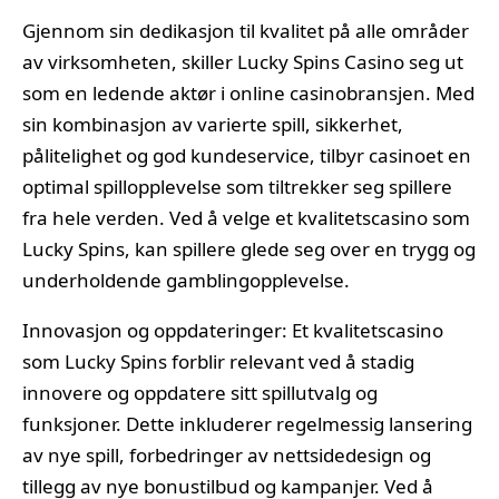
Gjennom sin dedikasjon til kvalitet på alle områder
av virksomheten, skiller Lucky Spins Casino seg ut
som en ledende aktør i online casinobransjen. Med
sin kombinasjon av varierte spill, sikkerhet,
pålitelighet og god kundeservice, tilbyr casinoet en
optimal spillopplevelse som tiltrekker seg spillere
fra hele verden. Ved å velge et kvalitetscasino som
Lucky Spins, kan spillere glede seg over en trygg og
underholdende gamblingopplevelse.
Innovasjon og oppdateringer: Et kvalitetscasino
som Lucky Spins forblir relevant ved å stadig
innovere og oppdatere sitt spillutvalg og
funksjoner. Dette inkluderer regelmessig lansering
av nye spill, forbedringer av nettsidedesign og
tillegg av nye bonustilbud og kampanjer. Ved å