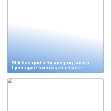
Slik kan god belysning og smarte
hjem gjøre hverdagen enklere