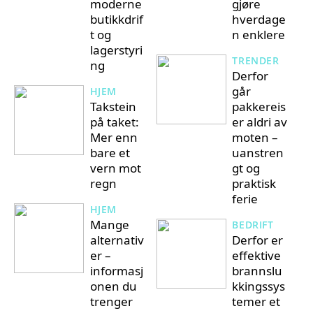
moderne
gjøre
butikkdrif
hverdage
t og
n enklere
lagerstyri
TRENDER
ng
Derfor
går
HJEM
Takstein
pakkereis
på taket:
er aldri av
Mer enn
moten –
bare et
uanstren
vern mot
gt og
regn
praktisk
ferie
HJEM
Mange
BEDRIFT
alternativ
Derfor er
er –
effektive
informasj
brannslu
onen du
kkingssys
trenger
temer et