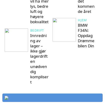
vil ha mer
det
lys, bedre
kommen
luft og
de året
høyere
HJEM
bokvalitet
BMW
F34N:
BEDRIFT
Innredni
Oppdag
ng av
Drømme
lager –
bilen Din
ikke gjør
lagerdrift
en
unødven
dig
kompliser
t