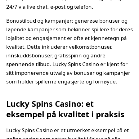
24/7 via live chat, e-post og telefon.
Bonustilbud og kampanjer: generøse bonuser og
løpende kampanjer som belønner spillere for deres
lojalitet og engasjement er ofte et kjennetegn på
kvalitet. Dette inkluderer velkomstbonuser,
innskuddsbonuser, gratisspinn og andre
spennende tilbud. Lucky Spins Casino er kjent for
sitt imponerende utvalg av bonuser og kampanjer
som holder spillerne engasjerte og fornøyde.
Lucky Spins Casino: et
eksempel på kvalitet i praksis
Lucky Spins Casino er et utmerket eksempel på et
online casino som setter kvalitet i fokus på alle