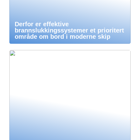
Derfor er effektive
brannslukkingssystemer et prioritert
område om bord i moderne skip