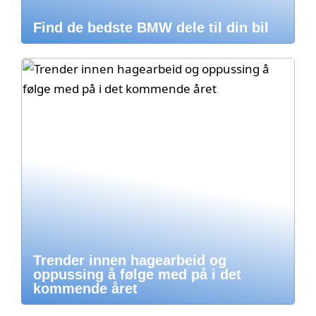
Find de bedste BMW dele til din bil
Trender innen hagearbeid og
oppussing å følge med på i det
kommende året