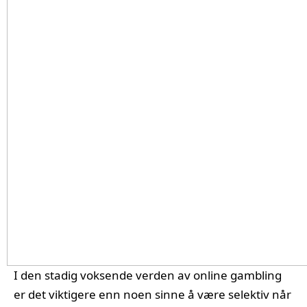
I den stadig voksende verden av online gambling
er det viktigere enn noen sinne å være selektiv når