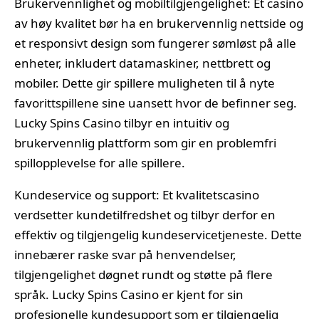
Brukervennlighet og mobiltilgjengelighet: Et casino
av høy kvalitet bør ha en brukervennlig nettside og
et responsivt design som fungerer sømløst på alle
enheter, inkludert datamaskiner, nettbrett og
mobiler. Dette gir spillere muligheten til å nyte
favorittspillene sine uansett hvor de befinner seg.
Lucky Spins Casino tilbyr en intuitiv og
brukervennlig plattform som gir en problemfri
spillopplevelse for alle spillere.
Kundeservice og support: Et kvalitetscasino
verdsetter kundetilfredshet og tilbyr derfor en
effektiv og tilgjengelig kundeservicetjeneste. Dette
innebærer raske svar på henvendelser,
tilgjengelighet døgnet rundt og støtte på flere
språk. Lucky Spins Casino er kjent for sin
profesjonelle kundesupport som er tilgjengelig