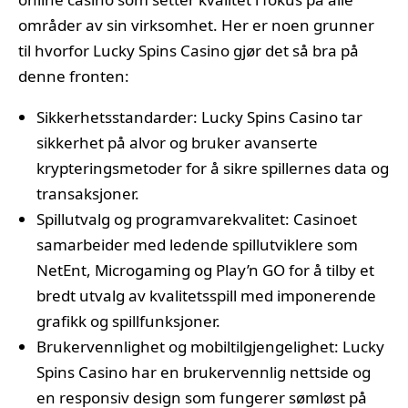
områder av sin virksomhet. Her er noen grunner
til hvorfor Lucky Spins Casino gjør det så bra på
denne fronten:
Sikkerhetsstandarder: Lucky Spins Casino tar
sikkerhet på alvor og bruker avanserte
krypteringsmetoder for å sikre spillernes data og
transaksjoner.
Spillutvalg og programvarekvalitet: Casinoet
samarbeider med ledende spillutviklere som
NetEnt, Microgaming og Play’n GO for å tilby et
bredt utvalg av kvalitetsspill med imponerende
grafikk og spillfunksjoner.
Brukervennlighet og mobiltilgjengelighet: Lucky
Spins Casino har en brukervennlig nettside og
en responsiv design som fungerer sømløst på